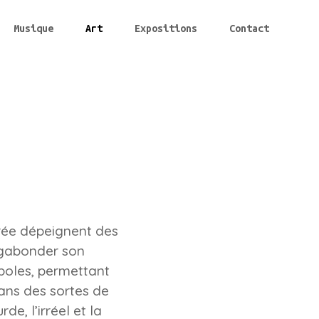
Musique
Art
Expositions
Contact
crée dépeignent des
agabonder son
mboles, permettant
ans des sortes de
e, l’irréel et la